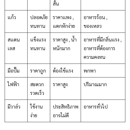
สั้น
แก้ว
ปลอดภัย
ราคาแพง ,
อาหารร้อน ,
ทนทาน
แตกหักง่าย
ของเหลว
สแตน
แข็งแรง
ราคาสูง , น้ำ
อาหารที่มีกลิ่นแรง ,
เลส
ทนทาน
หนักมาก
อาหารที่ต้องการ
ความคงทน
มือปั๊ม
ราคาถูก
ต้องใช้แรง
พกพา
ไฟฟ้า
สะดวก
ราคาสูง
ปริมาณมาก
รวดเร็ว
มีวาล์ว
ใช้งาน
ประสิทธิภาพ
อาหารทั่วไป
ง่าย
อาจไม่ดี