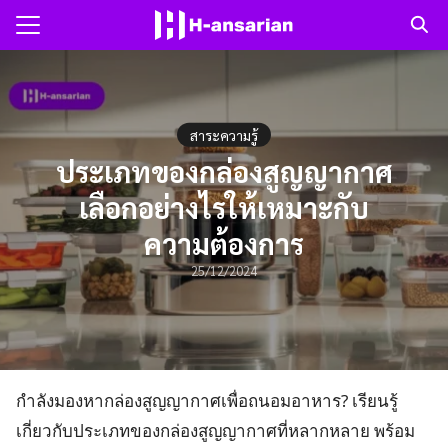
Skip
to
Search
content
for:
แรก
สาระความรู้
ประเภทของกล่องสูญญากาศ
าม
เลือกอย่างไรให้เหมาะกับ
ความต้องการ
ับเรา
25/12/2024
กำลังมองหากล่องสูญญากาศเพื่อถนอมอาหาร? เรียนรู้
เกี่ยวกับประเภทของกล่องสูญญากาศที่หลากหลาย พร้อม