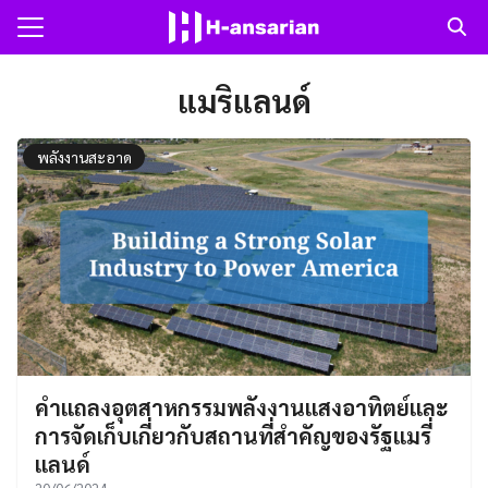
Skip
to
Search
content
for:
แมริแลนด์
แรก
พลังงานสะอาด
าม
ับเรา
คำแถลงอุตสาหกรรมพลังงานแสงอาทิตย์และ
การจัดเก็บเกี่ยวกับสถานที่สำคัญของรัฐแมรี่
แลนด์