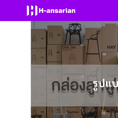
Skip
to
content
Se
for
รูปแบ