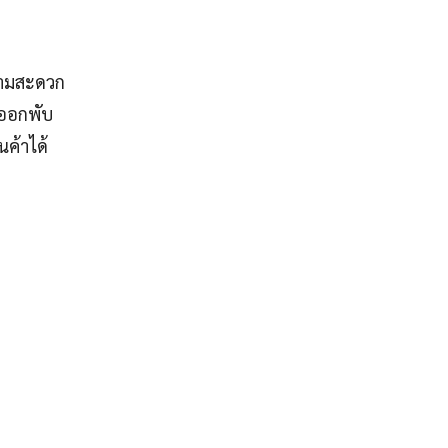
วามสะดวก
่ออกพับ
นค้าได้