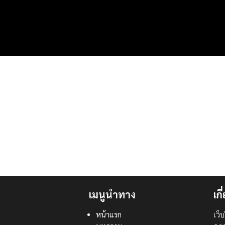
เมนูนำทาง
เก
หน้าแรก
เว็บ