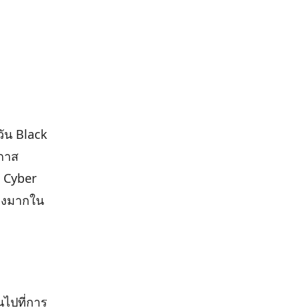
วัน Black
อกาส
้ Cyber
่างมากใน
นไปที่การ