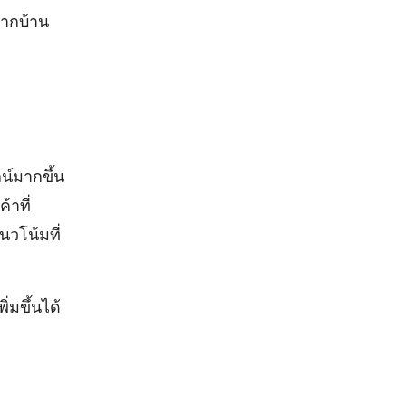
จากบ้าน
น์มากขึ้น
าที่
วโน้มที่
มขึ้นได้