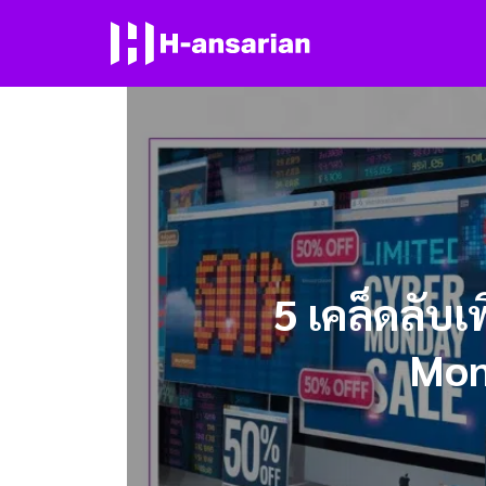
Skip
to
content
Se
for
5 เคล็ดลับ
Mond