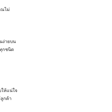
ุณไม่
านง่ายบน
ทุกชนิด
บให้แน่ใจ
ลูกค้า