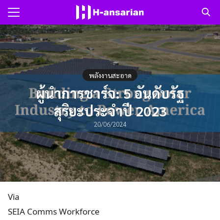
Skip
to
Search
content
for:
แรก
พลังงานสะอาด
าม
ผู้นำการชาร์จ: 5 อันดับรัฐ
สุริยะประจำปี 2023
ับเรา
20/06/2024
Via
SEIA Comms Workforce