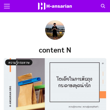
Skip
to
Search
content
for:
แรก
าม
content N
ับเรา
ความรู้กระดาษ