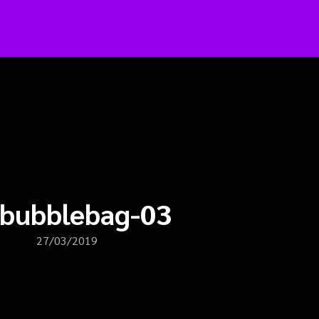
arch
:
rbubblebag-03
27/03/2019