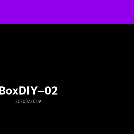
arch
:
BoxDIY–02
25/03/2019