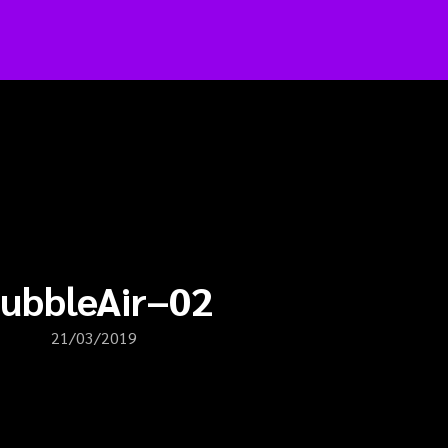
arch
:
ubbleAir–02
21/03/2019