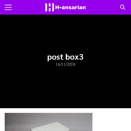
Skip
to
Search
content
for:
แรก
าม
post box3
16/11/2018
ับเรา